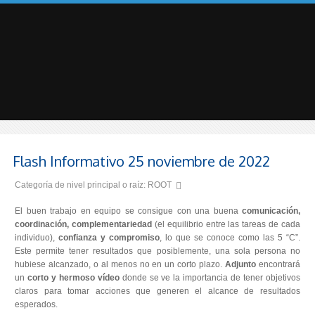
Flash Informativo 25 noviembre de 2022
Categoría de nivel principal o raíz:
ROOT
El buen trabajo en equipo se consigue con una buena
comunicación,
coordinación, complementariedad
(el equilibrio entre las tareas de cada
individuo),
confianza y compromiso
, lo que se conoce como las 5 “C”.
Este permite tener resultados que posiblemente, una sola persona no
hubiese alcanzado, o al menos no en un corto plazo.
Adjunto
encontrará
un
corto y hermoso vídeo
donde se ve la importancia de tener objetivos
claros para tomar acciones que generen el alcance de resultados
esperados.