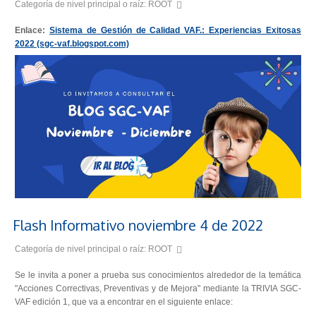
Categoría de nivel principal o raíz:
ROOT
Enlace:
Sistema de Gestión de Calidad VAF.: Experiencias Exitosas
2022 (sgc-vaf.blogspot.com)
Flash Informativo noviembre 4 de 2022
Categoría de nivel principal o raíz:
ROOT
Se le invita a poner a prueba sus conocimientos alrededor de la temática
"Acciones Correctivas, Preventivas y de Mejora" mediante la TRIVIA SGC-
VAF edición 1, que va a encontrar en el siguiente enlace: