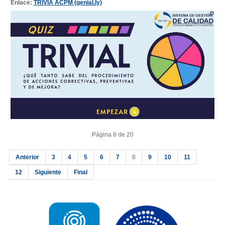
Enlace:
TRIVIA ACPM (genial.ly)
Página 8 de 20
Anterior
3
4
5
6
7
8
9
10
11
12
Siguiente
Final