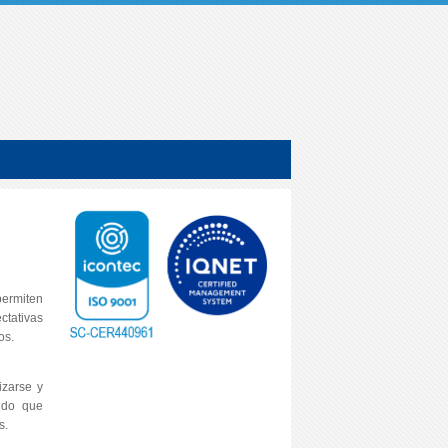
permiten
ectativas
ros.
izarse y
endo que
s.