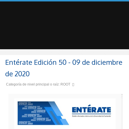
Entérate Edición 50 - 09 de diciembre
de 2020
Categoría de nivel principal o raíz:
ROOT