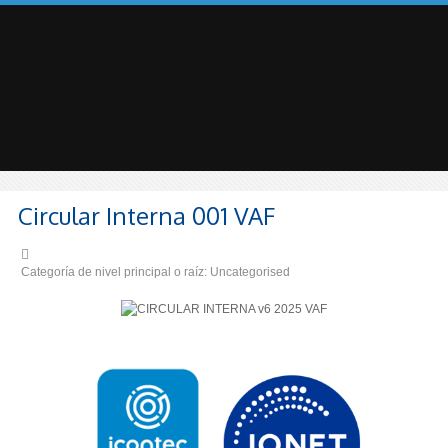
Circular Interna 001 VAF
Categoría de nivel principal o raíz:
Uncategorised