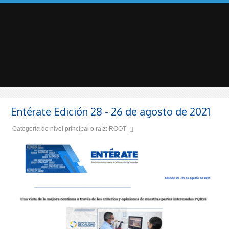
Entérate Edición 28 - 26 de agosto de 2021
Categoría de nivel principal o raíz:
ROOT