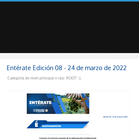
Entérate Edición 08 - 24 de marzo de 2022
Categoría de nivel principal o raíz:
ROOT