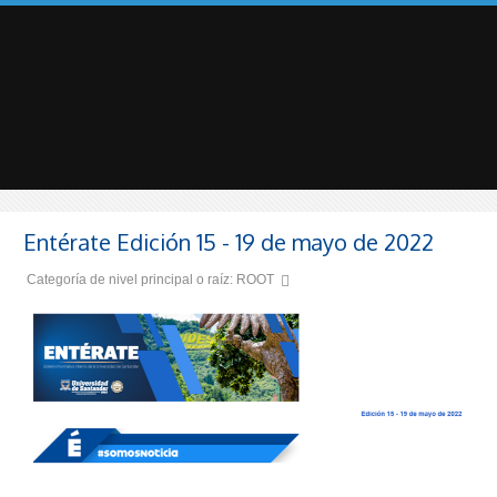
Entérate Edición 15 - 19 de mayo de 2022
Categoría de nivel principal o raíz:
ROOT